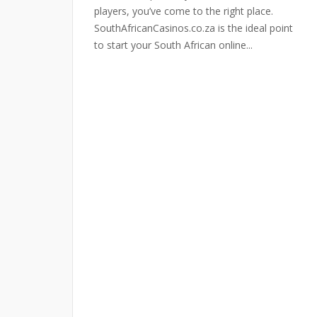
players, you’ve come to the right place.
SouthAfricanCasinos.co.za is the ideal point
to start your South African online...