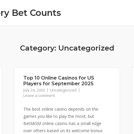
ry Bet Counts
Category:
Uncategorized
Top 10 Online Casinos for US
Players for September 2025
July 24, 2026
Uncategorized
Leave a comment
The best online casino depends on the
games you like to play the most, but
BetMGM online casino has a small edge
over others based on its welcome bonus