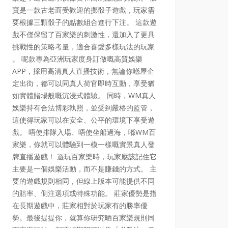
寶是一款古老而受歡迎的擲骰子遊戲，玩家需
要根據三顆骰子的點數組合進行下注。 這款遊
戲不僅保留了百家樂的刺激性，還加入了更具
挑戰性的策略考量，適合喜愛多樣玩法的玩家​
。 呢款專為亞洲玩家度身訂做嘅高質娛樂
APP，採用高清真人直播技術，無論你喺屋企
定出街，都可以同真人荷官即時互動，享受猶
如實體賭場般嘅沉浸式體驗。 同時，WM真人
娛樂持有合法博彩執照，並受到嚴格的監管，
這使得玩家可以在安全、公平的環境下享受遊
戲。 唔使排隊入場、唔使坐船過海，喺WM百
家樂，你就可以體驗到一模一樣嘅實景真人發
牌直播遊戲！ 遊玩百家樂時，玩家應該記住它
主要是一個娛樂活動，而不是賺錢的方式。 主
要的遊戲規則相同，但線上版本可能提供不同
的賠率、側注選項或特殊功能。 莊家優勢是指
在長期遊戲中，莊家相對於玩家有的勝率優
勢。最後提提你，就算你研究晒百家樂規則同