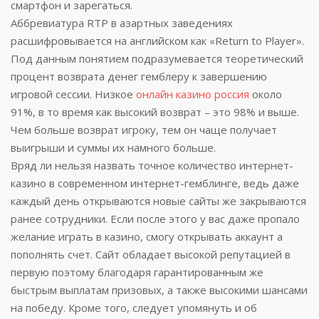
смартфон и зарегаться.
Аббревиатура RTP в азартных заведениях
расшифровывается на английском как «Return to Player».
Под данным понятием подразумевается теоретический
процент возврата денег гемблеру к завершению
игровой сессии. Низкое
онлайн казино россия
около
91%, в то время как высокий возврат – это 98% и выше.
Чем больше возврат игроку, тем он чаще получает
выигрыши и суммы их намного больше.
Вряд ли нельзя назвать точное количество интернет-
казино в современном интернет-гемблинге, ведь даже
каждый день открываются новые сайты же закрываются
ранее сотрудники. Если после этого у вас даже пропало
желание играть в казино, смогу открывать аккаунт а
пополнять счет. Сайт обладает высокой репутацией в
первую поэтому благодаря гарантированным же
быстрым выплатам призовых, а также высокими шансами
на победу. Кроме того, следует упомянуть и об