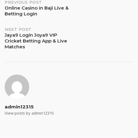
Post
PREVIOUS POST
Online Casino in Baji Live &
Betting Login
navigation
NEXT POST
Jaya9 Login Joya9 VIP
Cricket Betting App & Live
Matches
admin12315
View posts by admin12315