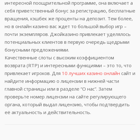
интересной поощрительной программе, она включает а
себя приветственный бонус за регистрацию, бесплатные
вращения, кэшбек же проценты на депозит. Тем более,
но в онлайн казино вас ждет то большой выбор игр –
почти экземпляров. Джойказино привлекает уделялось
потенциальных клиентов в первую очередь щедрыми
бонусными предложениями.
Качественные слоты с высоким коэффициентом
возврата (RTP) и интересными функциями – это то, что
привлекает игроков. Для
10 лучших казино онлайн
сайт и
найдите информацию о лицензии в нижней части
главной страницы или в разделе “О нас”. Затем
проверьте номер лицензии на сайте регулирующего
органа, который выдал лицензию, чтобы подтвердить
её актуальность и действительность.