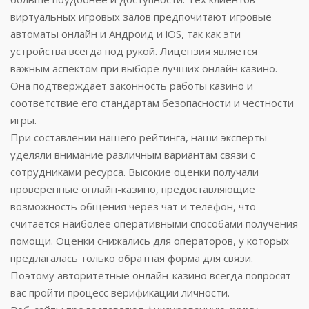
виртуальных игровых залов предпочитают игровые
автоматы онлайн и Андроид и iOS, так как эти
устройства всегда под рукой. Лицензия является
важным аспектом при выборе лучших онлайн казино.
Она подтверждает законность работы казино и
соответствие его стандартам безопасности и честности
игры.
При составлении нашего рейтинга, наши эксперты
уделяли внимание различным вариантам связи с
сотрудниками ресурса. Высокие оценки получали
проверенные онлайн-казино, предоставляющие
возможность общения через чат и телефон, что
считается наиболее оперативными способами получения
помощи. Оценки снижались для операторов, у которых
предлагалась только обратная форма для связи.
Поэтому авторитетные онлайн-казино всегда попросят
вас пройти процесс верификации личности.