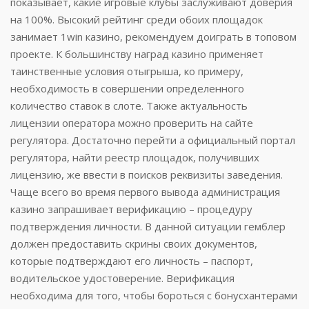
показывает, какие игровые клубы заслуживают доверия
на 100%. Высокий рейтинг среди обоих площадок
занимает 1win казино, рекомендуем доиграть в топовом
проекте. К большинству наград казино применяет
таинственные условия отыгрыша, ко примеру,
необходимость в совершении определенного
количество ставок в слоте. Также актуальность
лицензии оператора можно проверить на сайте
регулятора. Достаточно перейти а официальный портал
регулятора, найти реестр площадок, получивших
лицензию, же ввести в поисков реквизиты заведения.
Чаще всего во время первого вывода администрация
казино запрашивает верификацию – процедуру
подтверждения личности. В данной ситуации гемблер
должен предоставить скрины своих документов,
которые подтверждают его личность – паспорт,
водительское удостоверение. Верификация
необходима для того, чтобы бороться с бонусхантерами