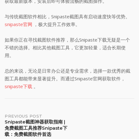
获取最新版本，安装后即可体验流畅的截图操作。
与传统截图软件相比，Snipaste截图具有启动速度快等优势。
snipaste官网
，极大提升工作效率。
如果你正在寻找截图软件推荐，那么Snipaste下载无疑是一个
不错的选择。相比其他截图工具，它更加轻量，适合长期使
用。
总的来说，无论是日常办公还是专业需求，选择一款优秀的截
图工具都能带来显著提升。而通过Snipaste官网获取软件，
snipaste下载
。
Post
PREVIOUS POST
Snipaste截图神器获取指南 |
免费截图工具推荐Snipaste下
navigation
载：免费截图软件首选